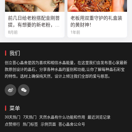
前几日给老粉搭配金刚菩
老板用双重守护的礼盒装
提，有想要的新老粉，都
的黄财神！
可以来排队
8月前
1年前
我们
创立菩心晶舍是因为喜欢和相信水晶能量，在这里我们会发布菩心家最新
款原创设计的晶石，分享各种水晶的鉴别和功能,让你了解每种晶石彩宝
的特性。选材上确保纯天然，设计上倾注我们全部的爱与慈悲。
菜单
30天热门
7天热门
天然水晶有什么功能和作用
最近浏览记录
点赞排行
热门标签
示例页面
菩心晶舍公众号