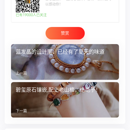
以感动你！
已有19000人已关注
赞赏
蓝发晶的设计里，已经有了夏天的味道
上一篇
碧玺原石镶嵌,配上老山檀，绝绝子！
下一篇