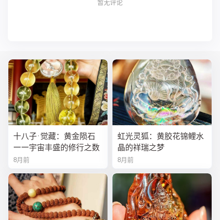
暂无评论
十八子·觉藏：黄金陨石
虹光灵狐：黄胶花锦鲤水
——宇宙丰盛的修行之数
晶的祥瑞之梦
8月前
8月前