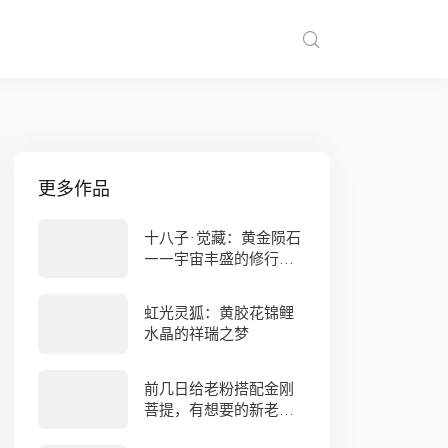
更多作品
十八子·觉藏：黄金陨石
——宇宙丰盛的修行之
数
虹光灵狐：黄胶花锦鲤
水晶的祥瑞之梦
前几日给老粉搭配金刚
菩提，有想要的新老
粉，都可以来排队