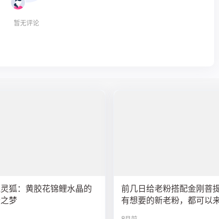
暂无评论
光灵狐：黄胶花锦鲤水晶的
前几日给老粉搭配金刚菩
瑞之梦
有想要的新老粉，都可以
队
8月前