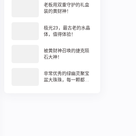
老板用双重守护的礼盒
装的黄财神！
极光23，最古老的水晶
体，值得体验！
被黄财神召唤的捷克陨
石大神！
非常优秀的绿幽灵聚宝
盆大珠珠，每一颗都蕴
藏着大地母亲浓浓的爱
意