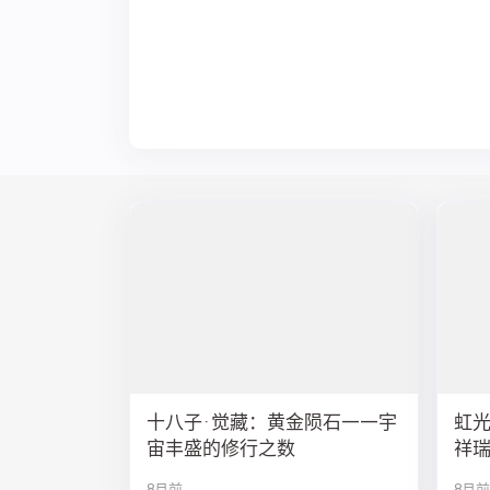
十八子·觉藏：黄金陨石——宇
虹
宙丰盛的修行之数
祥
8月前
8月前