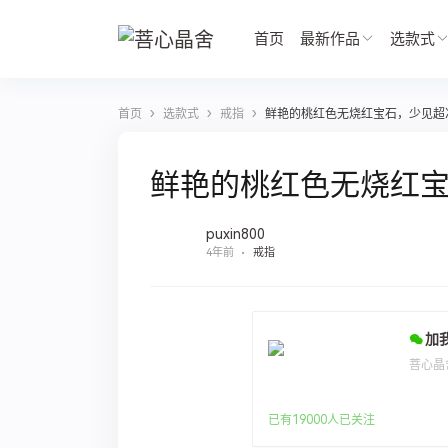
首页
最新作品
选款式
›
›
›
首页
选款式
戒指
鲜艳的桃红色无烧红宝石，少见超
鲜艳的桃红色无烧红
puxin800
4年前
戒指
加
菩心晶
已有19000人已关注