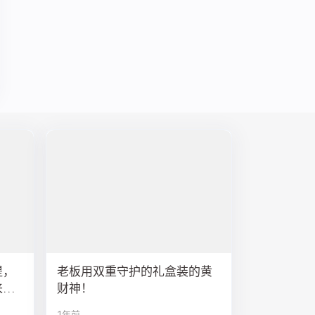
提，
老板用双重守护的礼盒装的黄
来排
财神！
1年前