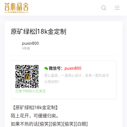
原矿绿松|18k金定制
puxin800
9年前
微信号：
puxin800
菩心晶舍，一直用心设计，总有一款作品可
以感动你！
已有19000人已关注
【原矿绿松|18k金定制】
陌上花开，可缓缓归矣。
如果不热的话[偷笑][偷笑][偷笑][白眼]