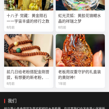
十八子·觉藏：黄金陨石
虹光灵狐：黄胶花锦鲤水
——宇宙丰盛的修行之数
晶的祥瑞之梦
8月前
8月前
前几日给老粉搭配金刚菩
老板用双重守护的礼盒装
提，有想要的新老粉，都
的黄财神！
可以来排队
8月前
1年前
我们
创立菩心晶舍是因为喜欢和相信水晶能量，在这里我们会发布菩心家最新