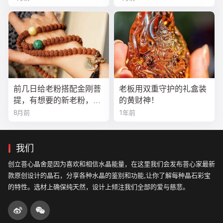
前几日给老粉搭配金刚菩
老板用双重守护的礼盒装
提，有想要的新老粉，都
的黄财神！
可以来排队
8月前
1年前
我们
创立菩心晶舍是因为喜欢和相信水晶能量，在这里我们会发布菩心家最新
款原创设计的晶石，分享各种水晶的鉴别和功能,让你了解每种晶石彩宝
的特性。选材上确保纯天然，设计上倾注我们全部的爱与慈悲。