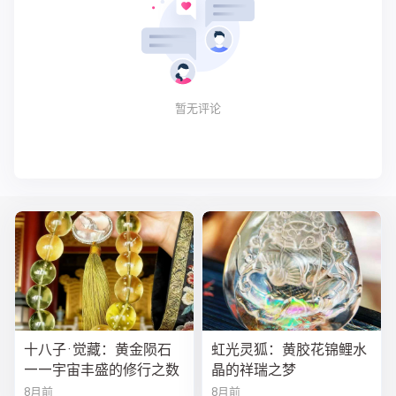
暂无评论
十八子·觉藏：黄金陨石
虹光灵狐：黄胶花锦鲤水
——宇宙丰盛的修行之数
晶的祥瑞之梦
8月前
8月前