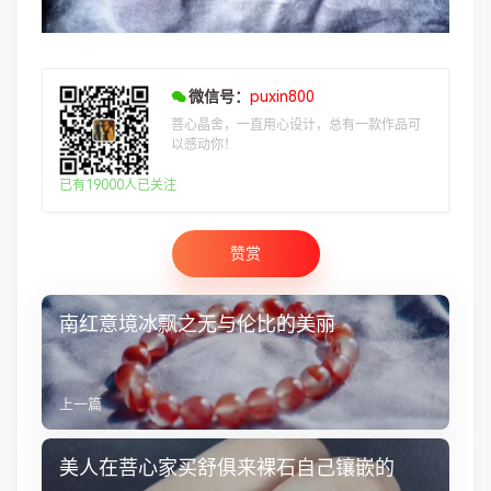
微信号：
puxin800
菩心晶舍，一直用心设计，总有一款作品可
以感动你！
已有19000人已关注
赞赏
南红意境冰飘之无与伦比的美丽
上一篇
美人在菩心家买舒俱来裸石自己镶嵌的