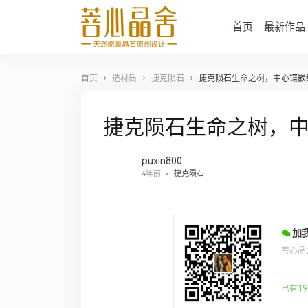
首页
最新作品
›
›
›
首页
选材质
捷克陨石
捷克陨石生命之树，中心镶嵌
捷克陨石生命之树，
puxin800
4年前
捷克陨石
加
菩心晶
已有19