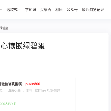
选款式
学知识
买家秀
材质
公众号
最近浏览记录
绿碧玺
中心镶嵌绿碧玺
我微信咨询购买：
puxin800
舍，一直用心设计，总有一款作品可以感动你！
000人已关注