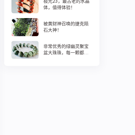
极光23，最古老的水晶
体，值得体验！
被黄财神召唤的捷克陨
石大神！
非常优秀的绿幽灵聚宝
盆大珠珠，每一颗都蕴
藏着大地母亲浓浓的爱
意