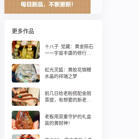
更多作品
十八子·觉藏：黄金陨石
——宇宙丰盛的修行之
数
虹光灵狐：黄胶花锦鲤
水晶的祥瑞之梦
前几日给老粉搭配金刚
菩提，有想要的新老
粉，都可以来排队
老板用双重守护的礼盒
装的黄财神！