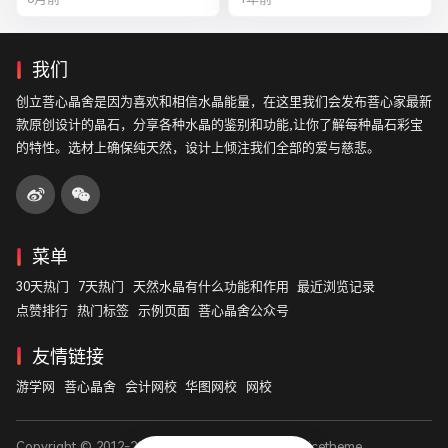
我们
创立菩心晶舍是因为喜欢和相信水晶能量，在这里我们会发布菩心家最新
款原创设计的晶石，分享各种水晶的鉴别和功能,让你了解每种晶石彩宝
的特性。选材上确保纯天然，设计上倾注我们全部的爱与慈悲。
菜单
30天热门
7天热门
天然水晶有什么功能和作用
最近浏览记录
点赞排行
热门标签
示例页面
菩心晶舍公众号
友情链接
游学网
菩心晶舍
会计网校
华图网校
网校
Copyright © 2012-2026
菩心晶舍
. Designed by
nicetheme
.