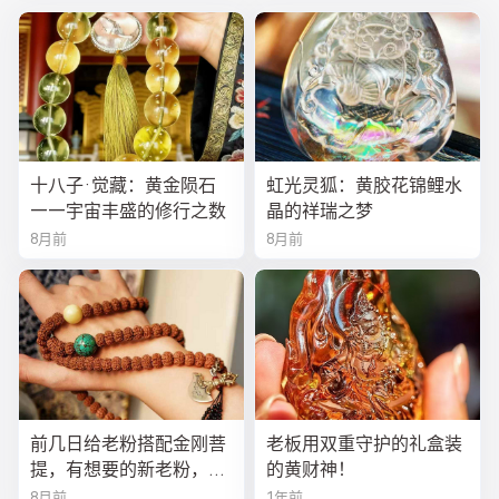
十八子·觉藏：黄金陨石
虹光灵狐：黄胶花锦鲤水
——宇宙丰盛的修行之数
晶的祥瑞之梦
8月前
8月前
前几日给老粉搭配金刚菩
老板用双重守护的礼盒装
提，有想要的新老粉，都
的黄财神！
可以来排队
8月前
1年前