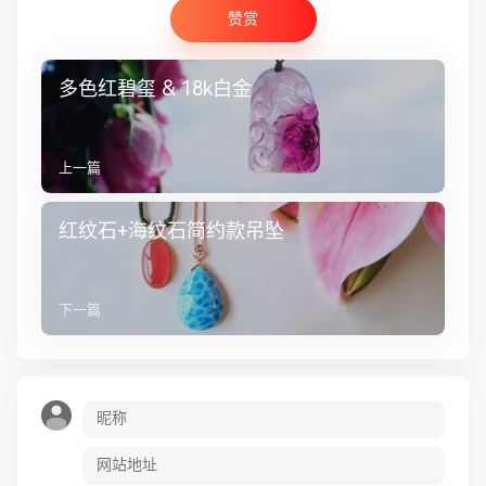
赞赏
多色红碧玺 & 18k白金
上一篇
红纹石+海纹石简约款吊坠
下一篇