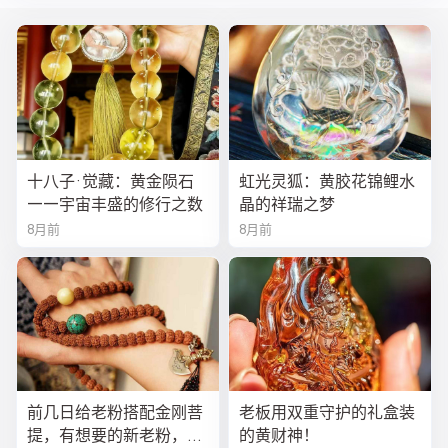
十八子·觉藏：黄金陨石
虹光灵狐：黄胶花锦鲤水
——宇宙丰盛的修行之数
晶的祥瑞之梦
8月前
8月前
前几日给老粉搭配金刚菩
老板用双重守护的礼盒装
提，有想要的新老粉，都
的黄财神！