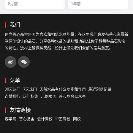
可以来排队
8月前
1年前
我们
创立菩心晶舍是因为喜欢和相信水晶能量，在这里我们会发布菩心家最新
款原创设计的晶石，分享各种水晶的鉴别和功能,让你了解每种晶石彩宝
的特性。选材上确保纯天然，设计上倾注我们全部的爱与慈悲。
菜单
30天热门
7天热门
天然水晶有什么功能和作用
最近浏览记录
点赞排行
热门标签
示例页面
菩心晶舍公众号
友情链接
游学网
菩心晶舍
会计网校
华图网校
网校