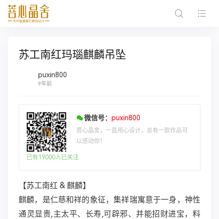
苏工南红玛瑙麒麟吊坠
puxin800
9年前
微信号：
puxin800
菩心晶舍，一直用心设计，总有一款作品可
以感动你！
已有19000人已关注
【苏工南红 & 麒麟】
麒麟，是仁慈和祥的象征，集祥瑞寓意于一身，神性
通灵显贵,主太平、长寿,可辟邪、并能招财进宝，料