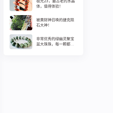
极光23，最古老的水晶
体，值得体验！
被黄财神召唤的捷克陨
石大神！
非常优秀的绿幽灵聚宝
盆大珠珠，每一颗都蕴
藏着大地母亲浓浓的爱
意