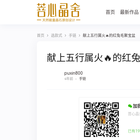
首页
最新作品
›
›
›
首页
选款式
手链
献上五行属火🔥的红兔毛聚宝盆
献上五行属火🔥的红
puxin800
4年前
手链
加
菩心晶
已有19