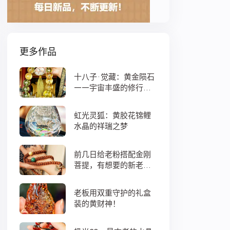
更多作品
十八子·觉藏：黄金陨石
——宇宙丰盛的修行之
数
虹光灵狐：黄胶花锦鲤
水晶的祥瑞之梦
前几日给老粉搭配金刚
菩提，有想要的新老
粉，都可以来排队
老板用双重守护的礼盒
装的黄财神！