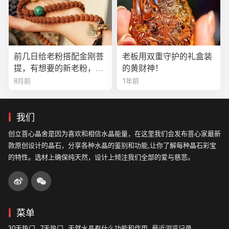
前几日给老粉搭配金刚菩
老板用双重守护的礼盒装
提，有想要的新老粉，都
的黄财神！
可以来排队
8月前
1年前
我们
创立菩心晶舍是因为喜欢和相信水晶能量，在这里我们会发布菩心家最新
款原创设计的晶石，分享各种水晶的鉴别和功能,让你了解每种晶石彩宝
的特性。选材上确保纯天然，设计上倾注我们全部的爱与慈悲。
菜单
30天热门
7天热门
天然水晶有什么功能和作用
最近浏览记录