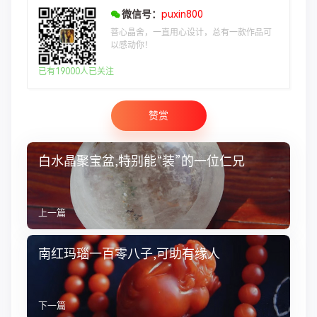
微信号：
puxin800
菩心晶舍，一直用心设计，总有一款作品可
以感动你！
已有19000人已关注
赞赏
白水晶聚宝盆,特别能“装”的一位仁兄
上一篇
南红玛瑙一百零八子,可助有缘人
下一篇