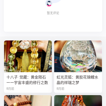
暂无评论
十八子·觉藏：黄金陨石
虹光灵狐：黄胶花锦鲤水
——宇宙丰盛的修行之数
晶的祥瑞之梦
8月前
8月前