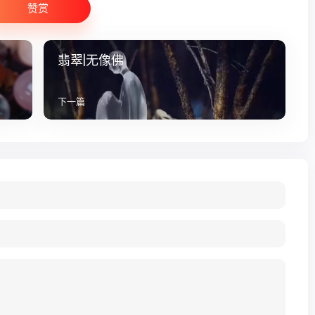
赞赏
翡翠|无像佛
下一篇