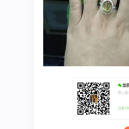
加
菩心晶
已有19