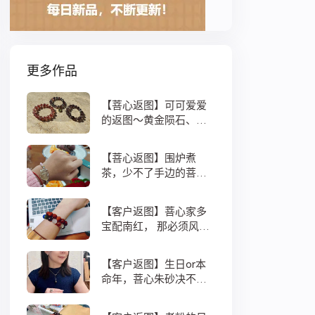
更多作品
【菩心返图】可可爱爱
的返图～黄金陨石、超
七、金草莓晶
【菩心返图】围炉煮
茶，少不了手边的菩心
好物！今年的黄金陨石
龙鳞绳
【客户返图】菩心家多
宝配南红， 那必须风生
水起
【客户返图】生日or本
命年，菩心朱砂决不离
手 ！