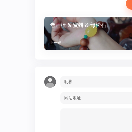
老山檀 & 蜜蜡 & 绿松石
上一篇