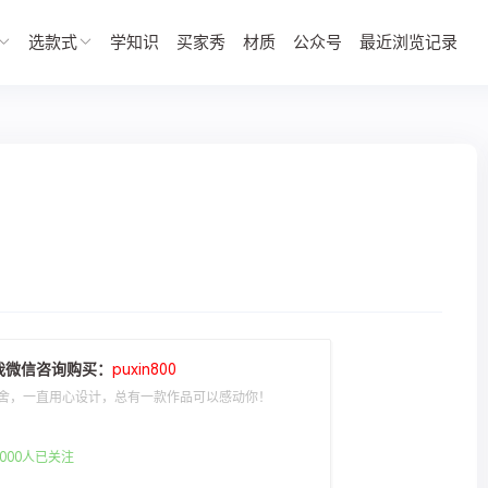
选款式
学知识
买家秀
材质
公众号
最近浏览记录
我微信咨询购买：
puxin800
舍，一直用心设计，总有一款作品可以感动你！
000人已关注