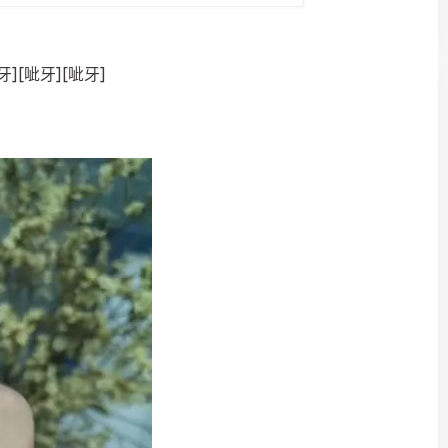
[呲牙][呲牙]