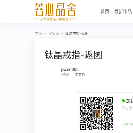
首页
最新作品
›
›
首页
买家秀
钛晶戒指-返图
钛晶戒指-返图
puxin800
9年前
买家秀
加
菩心晶
已有19