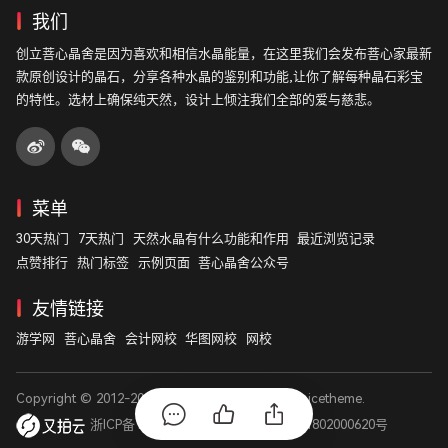
我们
创立菩心晶舍是因为喜欢和相信水晶能量，在这里我们会发布菩心家最新
款原创设计的晶石，分享各种水晶的鉴别和功能,让你了解每种晶石彩宝
的特性。选材上确保纯天然，设计上倾注我们全部的爱与慈悲。
菜单
30天热门
7天热门
天然水晶有什么功能和作用
最近浏览记录
点赞排行
热门标签
示例页面
菩心晶舍公众号
友情链接
游学网
菩心晶舍
会计网校
华图网校
网校
Copyright © 2012-2026
菩心晶舍
. Designed by
nicetheme
.
浙ICP备14003531号
浙公网安备 33011802000620号