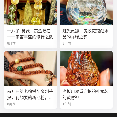
十八子·觉藏：黄金陨石
虹光灵狐：黄胶花锦鲤水
——宇宙丰盛的修行之数
晶的祥瑞之梦
8月前
8月前
前几日给老粉搭配金刚菩
老板用双重守护的礼盒装
提，有想要的新老粉，都
的黄财神！
可以来排队
8月前
1年前