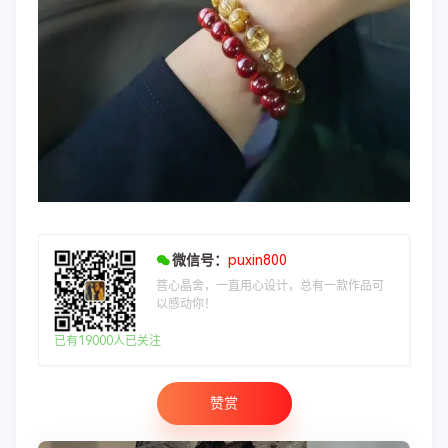
微信号：
puxin800
菩心晶舍，一直用心设计，总有一款作品可
以感动你！
已有19000人已关注
赞赏