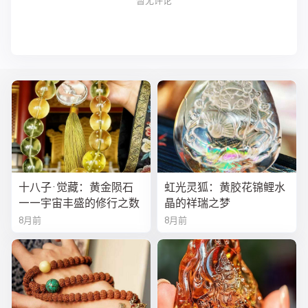
暂无评论
十八子·觉藏：黄金陨石
虹光灵狐：黄胶花锦鲤水
——宇宙丰盛的修行之数
晶的祥瑞之梦
8月前
8月前