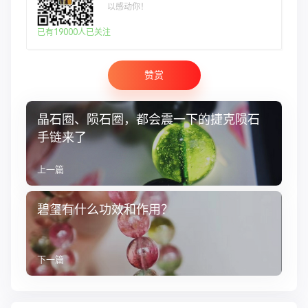
以感动你！
已有19000人已关注
赞赏
晶石圈、陨石圈，都会震一下的捷克陨石
手链来了
上一篇
碧玺有什么功效和作用？
下一篇