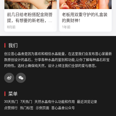
前几日给老粉搭配金刚菩
老板用双重守护的礼盒装
提，有想要的新老粉，都
的黄财神！
可以来排队
8月前
1年前
我们
创立菩心晶舍是因为喜欢和相信水晶能量，在这里我们会发布菩心家最新
款原创设计的晶石，分享各种水晶的鉴别和功能,让你了解每种晶石彩宝
的特性。选材上确保纯天然，设计上倾注我们全部的爱与慈悲。
菜单
30天热门
7天热门
天然水晶有什么功能和作用
最近浏览记录
点赞排行
热门标签
示例页面
菩心晶舍公众号