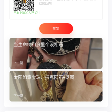
以感动你！
已有19000人已关注
赞赏
当生命树和浪里个浪相遇
上一篇
太阳如意宝珠、捷克陨石-返图
下一篇