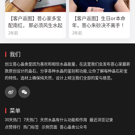
【客户返图】菩心家多宝
【客户返图】生日or本命
配南红， 那必须风生水起
年，菩心朱砂决不离手 ！
2年前
2年前
我们
创立菩心晶舍是因为喜欢和相信水晶能量，在这里我们会发布菩心家最新
款原创设计的晶石，分享各种水晶的鉴别和功能,让你了解每种晶石彩宝
的特性。选材上确保纯天然，设计上倾注我们全部的爱与慈悲。
菜单
30天热门
7天热门
天然水晶有什么功能和作用
最近浏览记录
点赞排行
热门标签
示例页面
菩心晶舍公众号