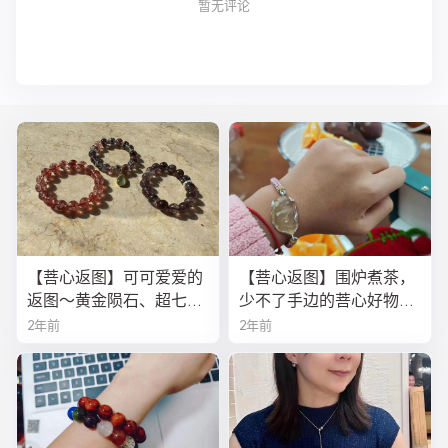
暂无评论
【菩心返图】可可爱爱的
【菩心返图】围炉煮茶，
返图～黄金陨石、超七、
少不了手边的菩心好物！
金草莓晶
今年的黄金陨石龙鳞绳
2年前
2年前