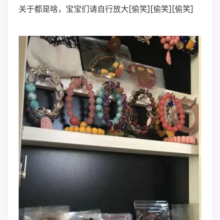
关于都是啥，宝宝们请自行放大[偷笑][偷笑][偷笑]