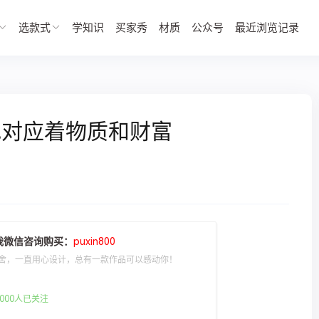
选款式
学知识
买家秀
材质
公众号
最近浏览记录
地对应着物质和财富
我微信咨询购买：
puxin800
舍，一直用心设计，总有一款作品可以感动你！
000人已关注