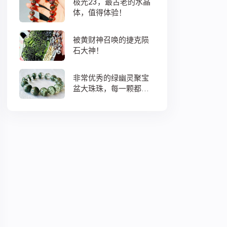
极光23，最古老的水晶
体，值得体验！
被黄财神召唤的捷克陨
石大神！
非常优秀的绿幽灵聚宝
盆大珠珠，每一颗都蕴
藏着大地母亲浓浓的爱
意