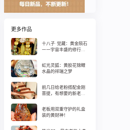
更多作品
十八子·觉藏：黄金陨石
——宇宙丰盛的修行之
数
虹光灵狐：黄胶花锦鲤
水晶的祥瑞之梦
前几日给老粉搭配金刚
菩提，有想要的新老
粉，都可以来排队
老板用双重守护的礼盒
装的黄财神！