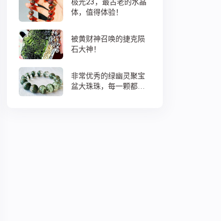
极光23，最古老的水晶
体，值得体验！
被黄财神召唤的捷克陨
石大神！
非常优秀的绿幽灵聚宝
盆大珠珠，每一颗都蕴
藏着大地母亲浓浓的爱
意