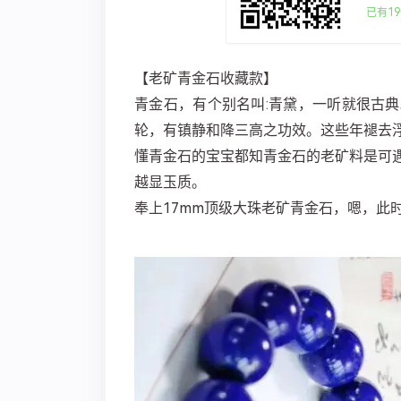
已有19
【老矿青金石收藏款】
青金石，有个别名叫:青黛，一听就很古典
轮，有镇静和降三高之功效。这些年褪去
懂青金石的宝宝都知青金石的老矿料是可
越显玉质。
奉上17mm顶级大珠老矿青金石，嗯，此