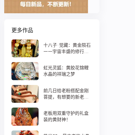
更多作品
十八子·觉藏：黄金陨石
——宇宙丰盛的修行之
数
虹光灵狐：黄胶花锦鲤
水晶的祥瑞之梦
前几日给老粉搭配金刚
菩提，有想要的新老
粉，都可以来排队
老板用双重守护的礼盒
装的黄财神！