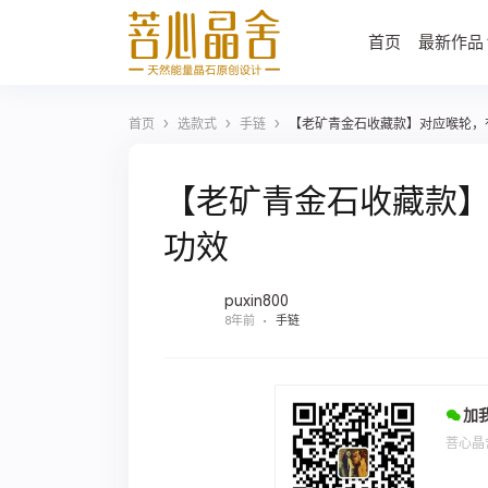
首页
最新作品
›
›
›
首页
选款式
手链
【老矿青金石收藏款】对应喉轮，
【老矿青金石收藏款
功效
puxin800
8年前
手链
加
菩心晶