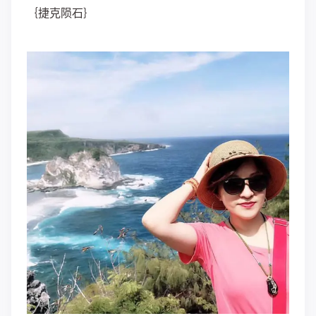
｛捷克陨石｝