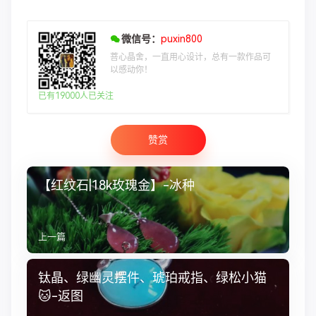
微信号：
puxin800
菩心晶舍，一直用心设计，总有一款作品可
以感动你！
已有19000人已关注
赞赏
【红纹石|18k玫瑰金】-冰种
上一篇
钛晶、绿幽灵摆件、琥珀戒指、绿松小猫
🐱-返图