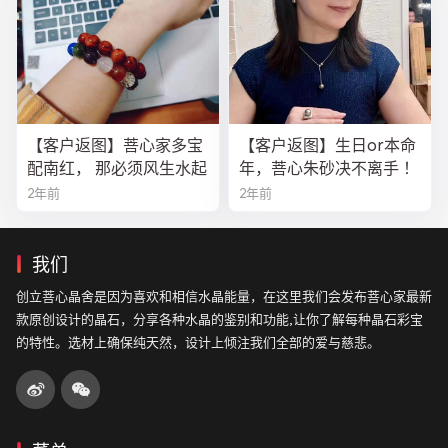
【客户返图】菩心家多宝
【客户返图】生日or本命
配南红， 那必须风生水起
年，菩心朱砂决不离手 ！
2年前
2年前
我们
创立菩心晶舍是因为喜欢和相信水晶能量，在这里我们会发布菩心家最新
款原创设计的晶石，分享各种水晶的鉴别和功能,让你了解每种晶石彩宝
的特性。选材上确保纯天然，设计上倾注我们全部的爱与慈悲。