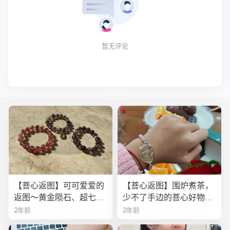
暂无评论
【菩心返图】可可爱爱的
【菩心返图】围炉煮茶，
返图～黄金陨石、超七、
少不了手边的菩心好物！
金草莓晶
今年的黄金陨石龙鳞绳
2年前
2年前