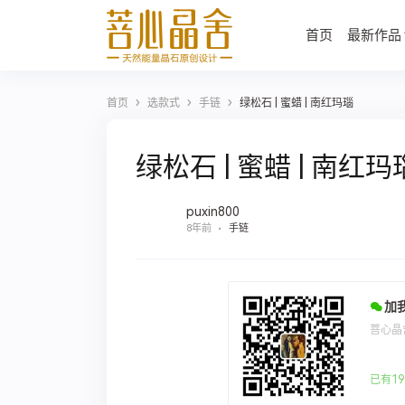
首页
最新作品
›
›
›
首页
选款式
手链
绿松石 | 蜜蜡 | 南红玛瑙
绿松石 | 蜜蜡 | 南红玛
puxin800
8年前
手链
加
菩心晶
已有19