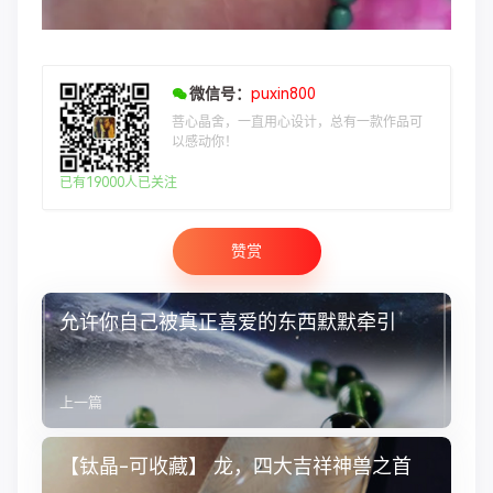
微信号：
puxin800
菩心晶舍，一直用心设计，总有一款作品可
以感动你！
已有19000人已关注
赞赏
允许你自己被真正喜爱的东西默默牵引
上一篇
【钛晶-可收藏】 龙，四大吉祥神兽之首