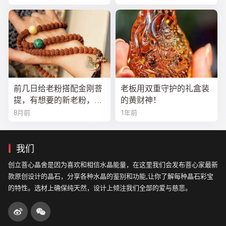
前几日给老粉搭配金刚菩
老板用双重守护的礼盒装
提，有想要的新老粉，都
的黄财神！
可以来排队
8月前
1年前
我们
创立菩心晶舍是因为喜欢和相信水晶能量，在这里我们会发布菩心家最新
款原创设计的晶石，分享各种水晶的鉴别和功能,让你了解每种晶石彩宝
的特性。选材上确保纯天然，设计上倾注我们全部的爱与慈悲。