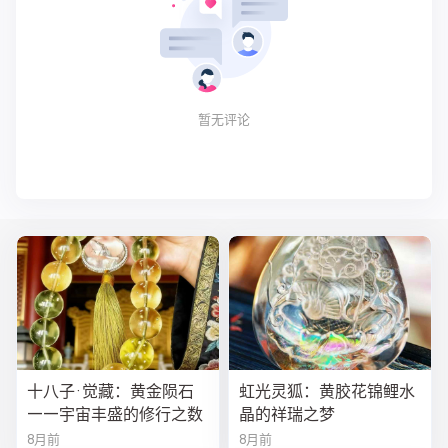
暂无评论
十八子·觉藏：黄金陨石
虹光灵狐：黄胶花锦鲤水
——宇宙丰盛的修行之数
晶的祥瑞之梦
8月前
8月前