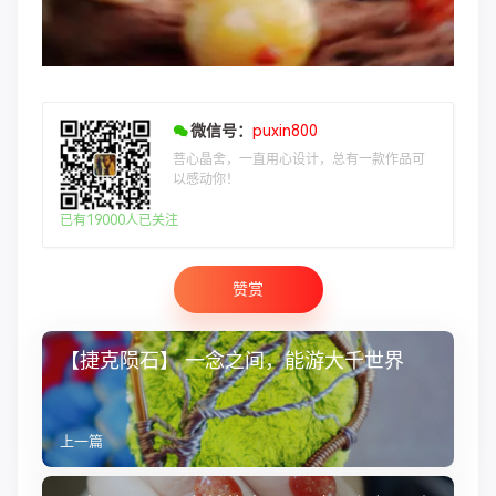
微信号：
puxin800
菩心晶舍，一直用心设计，总有一款作品可
以感动你！
已有19000人已关注
赞赏
【捷克陨石】 一念之间，能游大千世界
上一篇