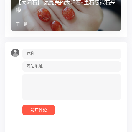
【太阳石】 最完美的太阳石-宝石级裸石来
啦
下一篇