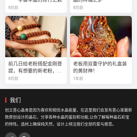
8月前
8月前
前几日给老粉搭配金刚菩
老板用双重守护的礼盒装
提，有想要的新老粉，都
的黄财神！
可以来排队
8月前
1年前
我们
创立菩心晶舍是因为喜欢和相信水晶能量，在这里我们会发布菩心家最新
款原创设计的晶石，分享各种水晶的鉴别和功能,让你了解每种晶石彩宝
的特性。选材上确保纯天然，设计上倾注我们全部的爱与慈悲。