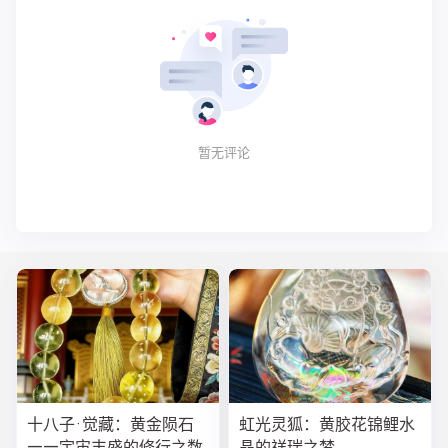
暂无评论
十八子·觉藏：黄金陨石
虹光灵狐：黄胶花锦鲤水
——宇宙丰盛的修行之数
晶的祥瑞之梦