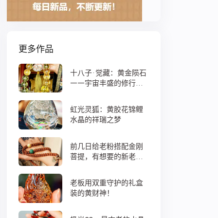
更多作品
十八子·觉藏：黄金陨石
——宇宙丰盛的修行之
数
虹光灵狐：黄胶花锦鲤
水晶的祥瑞之梦
前几日给老粉搭配金刚
菩提，有想要的新老
粉，都可以来排队
老板用双重守护的礼盒
装的黄财神！