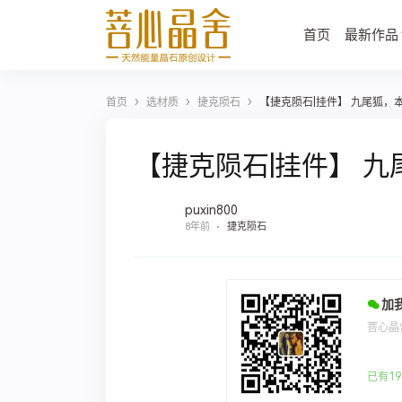
首页
最新作品
›
›
›
首页
选材质
捷克陨石
【捷克陨石|挂件】 九尾狐，
【捷克陨石|挂件】 
puxin800
8年前
捷克陨石
加
菩心晶
已有19