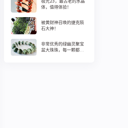
极光23，最古老的水晶
体，值得体验！
被黄财神召唤的捷克陨
石大神！
非常优秀的绿幽灵聚宝
盆大珠珠，每一颗都蕴
藏着大地母亲浓浓的爱
意