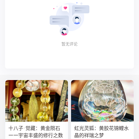
暂无评论
十八子·觉藏：黄金陨石
虹光灵狐：黄胶花锦鲤水
——宇宙丰盛的修行之数
晶的祥瑞之梦