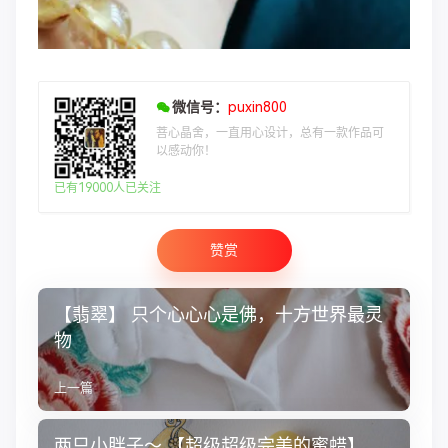
微信号：
puxin800
菩心晶舍，一直用心设计，总有一款作品可
以感动你！
已有19000人已关注
赞赏
【翡翠】 只个心心心是佛，十方世界最灵
物
上一篇
两只小胖子～ 【超级超级完美的蜜蜡】