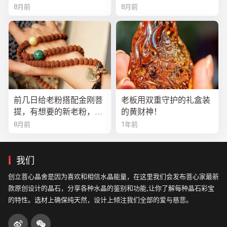
8月前
8月前
前几日给老粉搭配金刚菩
老板用双重守护的礼盒装
提，有想要的新老粉，都
的黄财神！
可以来排队
8月前
1年前
我们
创立菩心晶舍是因为喜欢和相信水晶能量，在这里我们会发布菩心家最新
款原创设计的晶石，分享各种水晶的鉴别和功能,让你了解每种晶石彩宝
的特性。选材上确保纯天然，设计上倾注我们全部的爱与慈悲。