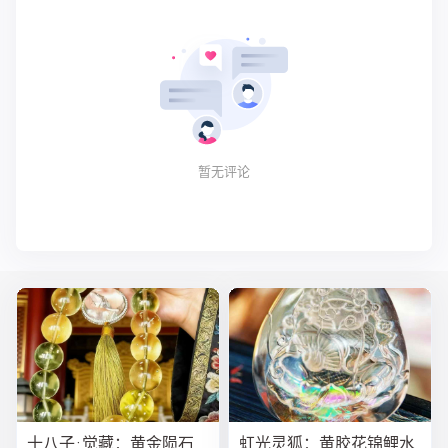
暂无评论
十八子·觉藏：黄金陨石
虹光灵狐：黄胶花锦鲤水