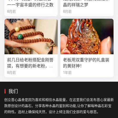
——宇宙丰盛的修行之数
晶的祥瑞之梦
8月前
8月前
前几日给老粉搭配金刚菩
老板用双重守护的礼盒装
提，有想要的新老粉，都
的黄财神！
可以来排队
8月前
1年前
我们
创立菩心晶舍是因为喜欢和相信水晶能量，在这里我们会发布菩心家最新
款原创设计的晶石，分享各种水晶的鉴别和功能,让你了解每种晶石彩宝
的特性。选材上确保纯天然，设计上倾注我们全部的爱与慈悲。