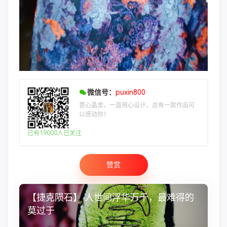
微信号：
puxin800
菩心晶舍，一直用心设计，总有一款作品可
以感动你！
已有19000人已关注
赞赏
【捷克陨石】 人世间浮华万千，最难得的
莫过于