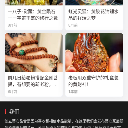
十八子·觉藏：黄金陨石
虹光灵狐：黄胶花锦鲤水
——宇宙丰盛的修行之数
晶的祥瑞之梦
8月前
8月前
前几日给老粉搭配金刚菩
老板用双重守护的礼盒装
提，有想要的新老粉，都
的黄财神！
可以来排队
8月前
1年前
我们
创立菩心晶舍是因为喜欢和相信水晶能量，在这里我们会发布菩心家最新
款原创设计的晶石，分享各种水晶的鉴别和功能,让你了解每种晶石彩宝