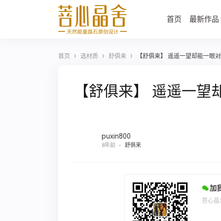
首页
最新作品
›
›
›
首页
选材质
舒俱来
【舒俱来】 遥遥一望却能一眼对上的
【舒俱来】 遥遥一望
puxin800
8年前
舒俱来
加
菩心晶