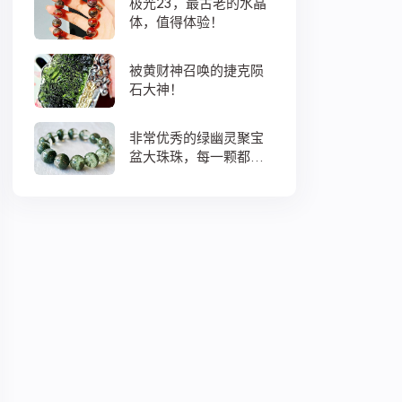
极光23，最古老的水晶
体，值得体验！
被黄财神召唤的捷克陨
石大神！
非常优秀的绿幽灵聚宝
盆大珠珠，每一颗都蕴
藏着大地母亲浓浓的爱
意