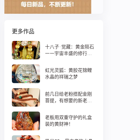
更多作品
十八子·觉藏：黄金陨石
——宇宙丰盛的修行之
数
虹光灵狐：黄胶花锦鲤
水晶的祥瑞之梦
前几日给老粉搭配金刚
菩提，有想要的新老
粉，都可以来排队
老板用双重守护的礼盒
装的黄财神！