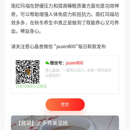
南红玛瑙在舒缓压力和提高睡眠质量方面也是功效神
奇，可以帮助增强人体免疫力和抵抗力。南红玛瑙功
效多多，在秋冬养生中真正是做到了既能养心又可养
血，裨益身心。
请关注菩心晶舍微信 “puxin800”每日新款发布
微信号：
puxin800
菩心晶舍，一直用心设计，总有一款作品可
以感动你！
已有19000人已关注
赞赏
【翡翠】上手秀美温婉