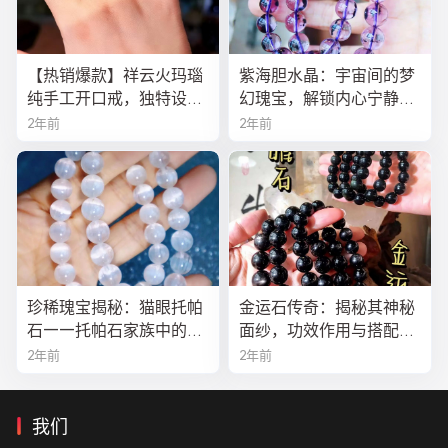
【热销爆款】祥云火玛瑙
紫海胆水晶：宇宙间的梦
纯手工开口戒，独特设计
幻瑰宝，解锁内心宁静与
寓意吉祥，时尚与灵性的
疗愈之秘
2年前
2年前
完美结合！
珍稀瑰宝揭秘：猫眼托帕
金运石传奇：揭秘其神秘
石——托帕石家族中的绝
面纱，功效作用与搭配法
美异类
全解析
2年前
2年前
我们