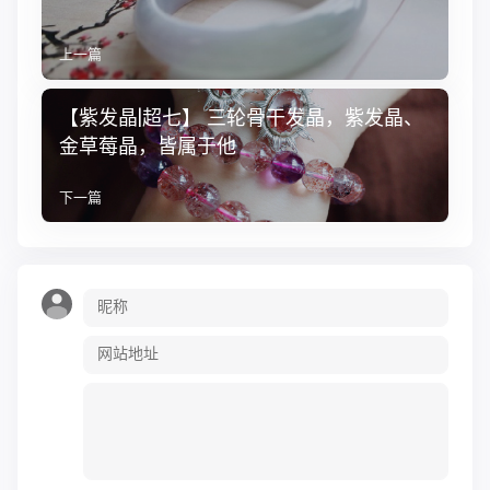
上一篇
【紫发晶|超七】 三轮骨干发晶，紫发晶、
金草莓晶，皆属于他
下一篇