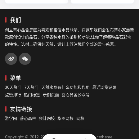
我们
创立菩心晶舍是因为喜欢和相信水晶能量，在这里我们会发布菩心家最新
款原创设计的晶石，分享各种水晶的鉴别和功能,让你了解每种晶石彩宝
的特性。选材上确保纯天然，设计上倾注我们全部的爱与慈悲。
菜单
30天热门
7天热门
天然水晶有什么功能和作用
最近浏览记录
点赞排行
热门标签
示例页面
菩心晶舍公众号
友情链接
游学网
菩心晶舍
会计网校
华图网校
网校
Copyright © 2012-2026
菩心晶舍
. Designed by
nicetheme
.