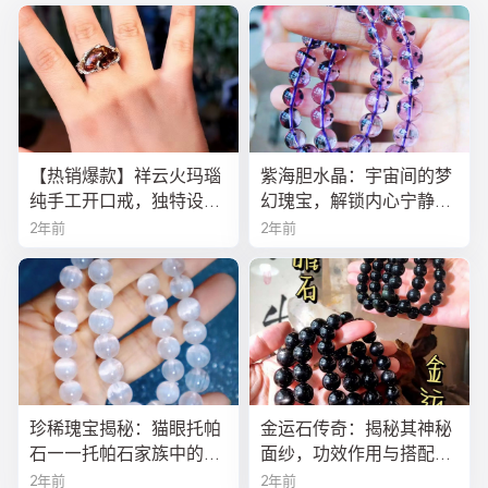
【热销爆款】祥云火玛瑙
紫海胆水晶：宇宙间的梦
纯手工开口戒，独特设计
幻瑰宝，解锁内心宁静与
寓意吉祥，时尚与灵性的
疗愈之秘
2年前
2年前
完美结合！
珍稀瑰宝揭秘：猫眼托帕
金运石传奇：揭秘其神秘
石——托帕石家族中的绝
面纱，功效作用与搭配法
美异类
全解析
2年前
2年前