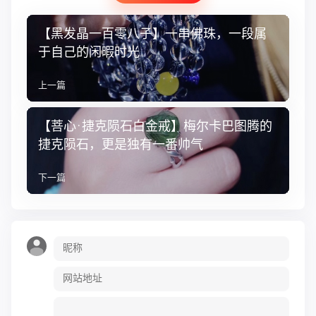
【黑发晶一百零八子】一串佛珠，一段属
于自己的闲暇时光
上一篇
【菩心·捷克陨石白金戒】梅尔卡巴图腾的
捷克陨石，更是独有一番帅气
下一篇