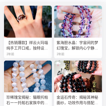
【热销爆款】祥云火玛瑙
紫海胆水晶：宇宙间的梦
纯手工开口戒，独特设计
幻瑰宝，解锁内心宁静与
寓意吉祥，时尚与灵性的
疗愈之秘
2年前
2年前
完美结合！
珍稀瑰宝揭秘：猫眼托帕
金运石传奇：揭秘其神秘
石——托帕石家族中的绝
面纱，功效作用与搭配法