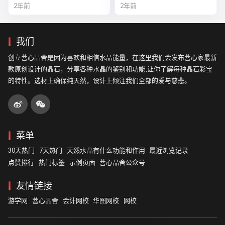
美异类
全解析
2年前
2年前
我们
创立菩心晶舍是因为喜欢和相信水晶能量，在这里我们会发布菩心家最新
款原创设计的晶石，分享各种水晶的鉴别和功能,让你了解每种晶石彩宝
的特性。选材上确保纯天然，设计上倾注我们全部的爱与慈悲。
菜单
30天热门
7天热门
天然水晶有什么功能和作用
最近浏览记录
点赞排行
热门标签
示例页面
菩心晶舍公众号
友情链接
游学网
菩心晶舍
会计网校
华图网校
网校