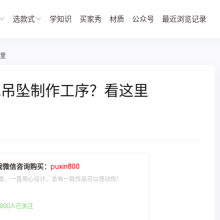
选款式
学知识
买家秀
材质
公众号
最近浏览记录
里
毛吊坠制作工序？看这里
我微信咨询购买：
puxin800
舍，一直用心设计，总有一款作品可以感动你！
000人已关注