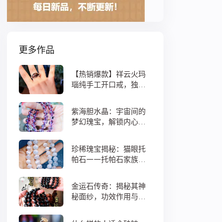
更多作品
【热销爆款】祥云火玛
瑙纯手工开口戒，独特
设计寓意吉祥，时尚与
灵性的完美结合！
紫海胆水晶：宇宙间的
梦幻瑰宝，解锁内心宁
静与疗愈之秘
珍稀瑰宝揭秘：猫眼托
帕石——托帕石家族中
的绝美异类
金运石传奇：揭秘其神
秘面纱，功效作用与搭
配法全解析