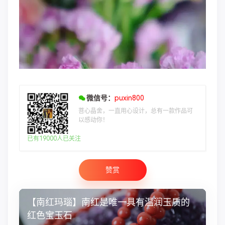
微信号：
puxin800
菩心晶舍，一直用心设计，总有一款作品可
以感动你！
已有19000人已关注
赞赏
【南红玛瑙】南红是唯一具有温润玉质的
红色宝玉石