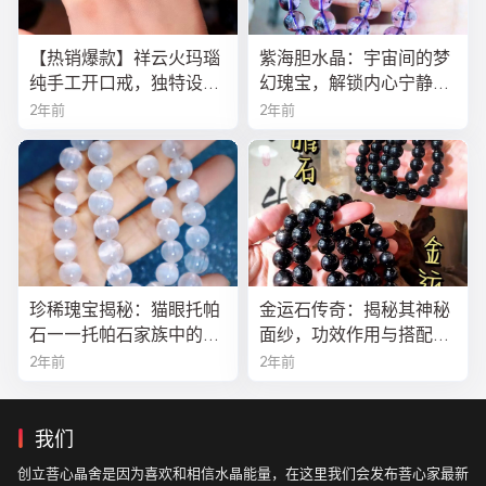
【热销爆款】祥云火玛瑙
紫海胆水晶：宇宙间的梦
纯手工开口戒，独特设计
幻瑰宝，解锁内心宁静与
寓意吉祥，时尚与灵性的
疗愈之秘
2年前
2年前
完美结合！
珍稀瑰宝揭秘：猫眼托帕
金运石传奇：揭秘其神秘
石——托帕石家族中的绝
面纱，功效作用与搭配法
美异类
全解析
2年前
2年前
我们
创立菩心晶舍是因为喜欢和相信水晶能量，在这里我们会发布菩心家最新