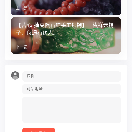
上一篇
【菩心·捷克陨石纯手工银镯】一枚祥云镯
子，仅遇有缘人。
下一篇