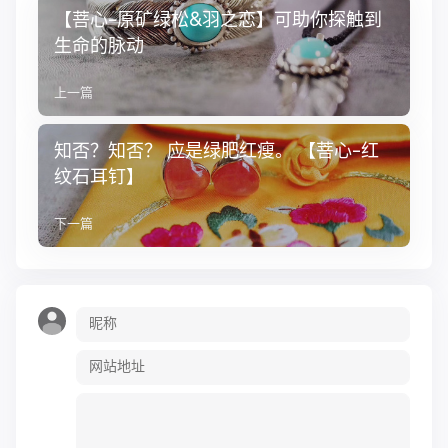
【菩心-原矿绿松&羽之恋】可助你探触到
生命的脉动
上一篇
知否？知否？ 应是绿肥红瘦。 【菩心-红
纹石耳钉】
下一篇