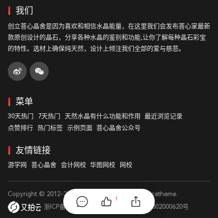
我们
创立菩心晶舍是因为喜欢和相信水晶能量，在这里我们会发布菩心家最新
款原创设计的晶石，分享各种水晶的鉴别和功能,让你了解每种晶石彩宝
的特性。选材上确保纯天然，设计上倾注我们全部的爱与慈悲。
菜单
30天热门
7天热门
天然水晶有什么功能和作用
最近浏览记录
点赞排行
热门标签
示例页面
菩心晶舍公众号
友情链接
游学网
菩心晶舍
会计网校
华图网校
网校
Copyright © 2012-2026
菩心晶舍
. Designed by
nicetheme
.
1
浙ICP备14003531号
浙公网安备 33011802000620号