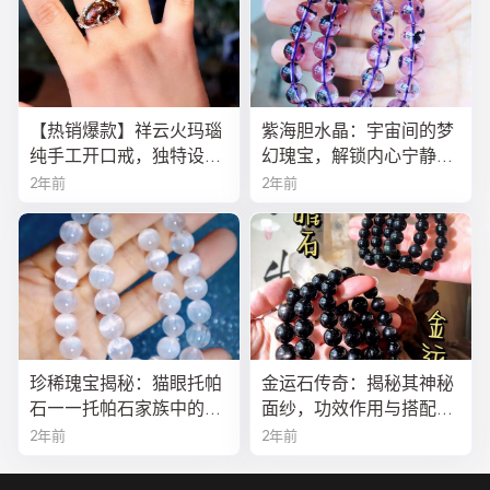
【热销爆款】祥云火玛瑙
紫海胆水晶：宇宙间的梦
纯手工开口戒，独特设计
幻瑰宝，解锁内心宁静与
寓意吉祥，时尚与灵性的
疗愈之秘
2年前
2年前
完美结合！
珍稀瑰宝揭秘：猫眼托帕
金运石传奇：揭秘其神秘
石——托帕石家族中的绝
面纱，功效作用与搭配法
美异类
全解析
2年前
2年前