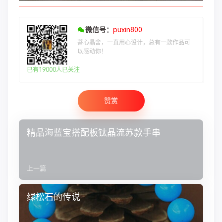
微信号：
puxin800
菩心晶舍，一直用心设计，总有一款作品可
以感动你！
已有19000人已关注
赞赏
精品海蓝宝搭配板钛晶流苏款手串
上一篇
绿松石的传说