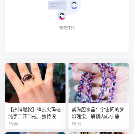
暂无评论
【热销爆款】祥云火玛瑙
紫海胆水晶：宇宙间的梦
纯手工开口戒，独特设计
幻瑰宝，解锁内心宁静与
寓意吉祥，时尚与灵性的
疗愈之秘
2年前
2年前
完美结合！