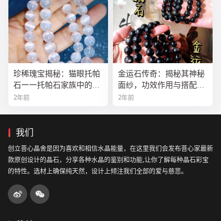
珍稀瑰宝揭秘：猫眼托帕
金运石传奇：揭秘其神秘
石——托帕石家族中的绝
面纱，功效作用与搭配法
美异类
全解析
2年前
2年前
我们
创立菩心晶舍是因为喜欢和相信水晶能量，在这里我们会发布菩心家最新
款原创设计的晶石，分享各种水晶的鉴别和功能,让你了解每种晶石彩宝
的特性。选材上确保纯天然，设计上倾注我们全部的爱与慈悲。