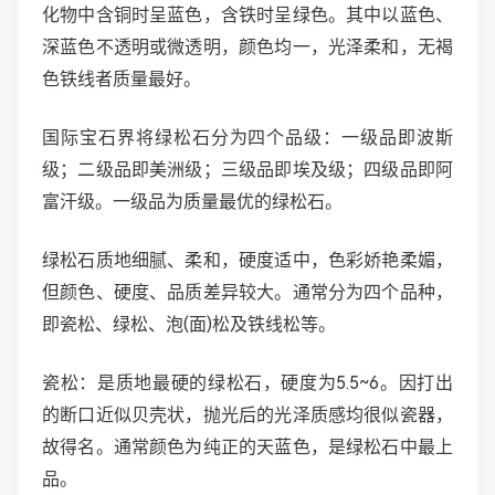
化物中含铜时呈蓝色，含铁时呈绿色。其中以蓝色、
深蓝色不透明或微透明，颜色均一，光泽柔和，无褐
色铁线者质量最好。
国际宝石界将绿松石分为四个品级：一级品即波斯
级；二级品即美洲级；三级品即埃及级；四级品即阿
富汗级。一级品为质量最优的绿松石。
绿松石质地细腻、柔和，硬度适中，色彩娇艳柔媚，
但颜色、硬度、品质差异较大。通常分为四个品种，
即瓷松、绿松、泡(面)松及铁线松等。
瓷松
：是质地最硬的绿松石，硬度为5.5~6。因打出
的断口近似贝壳状，抛光后的光泽质感均很似瓷器，
故得名。通常颜色为纯正的天蓝色，是绿松石中最上
品。