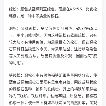
绿松
：颜色从蓝绿到豆绿色，硬度在4.5~5.5，比瓷松
略低。是一种中等质量的松石。
泡松：又称面松，呈淡蓝色到月白色，硬度在4.5以
下，用小刀能刻划。因为这种绿松石软而疏松，只有
较大块才有使用价值，为质量最次的松石。但在绿松
石原料日益缺乏的今天，常采用注塑、注蜡以及染色
等人工处理方法，改善其质量及外观，因而也可"废
物利用"。
铁线松
：绿松石中有黑色褐铁矿细脉呈网状分布，使
蓝色或绿色绿松石呈现有黑色龟背纹、网纹或脉状纹
的绿松石品种，被称为铁线松。其上的褐铁矿细脉被
称为"铁线"。铁线纤细，粘结牢固，质坚硬，和松石
形成一体，使松石上有如墨线勾画的自然图案，美观