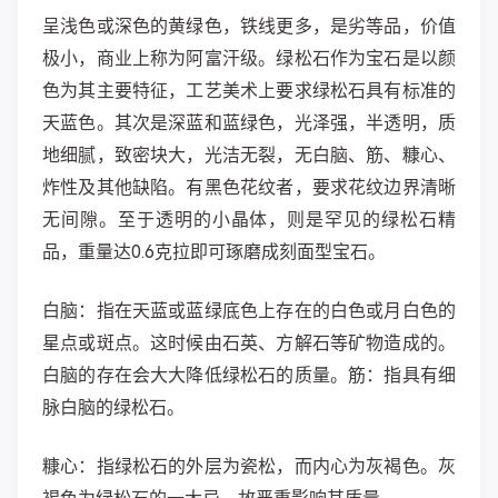
呈浅色或深色的黄绿色，铁线更多，是劣等品，价值
极小，商业上称为阿富汗级。绿松石作为宝石是以颜
色为其主要特征，工艺美术上要求绿松石具有标准的
天蓝色。其次是深蓝和蓝绿色，光泽强，半透明，质
地细腻，致密块大，光洁无裂，无白脑、筋、糠心、
炸性及其他缺陷。有黑色花纹者，要求花纹边界清晰
无间隙。至于透明的小晶体，则是罕见的绿松石精
品，重量达0.6克拉即可琢磨成刻面型宝石。
白脑：指在天蓝或蓝绿底色上存在的白色或月白色的
星点或斑点。这时候由石英、方解石等矿物造成的。
白脑的存在会大大降低绿松石的质量。筋：指具有细
脉白脑的绿松石。
糠心：指绿松石的外层为瓷松，而内心为灰褐色。灰