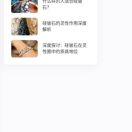
什么样的人适合硅铍
石？
硅铍石的灵性作用深度
解析
深度探讨：硅铍石在灵
性圈中的崇高地位