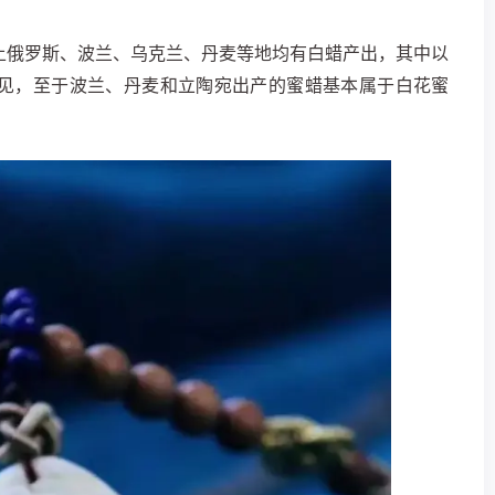
上俄罗斯、波兰、乌克兰、丹麦等地均有白蜡产出，其中以
见，至于波兰、丹麦和立陶宛出产的蜜蜡基本属于白花蜜