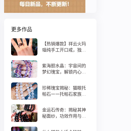
更多作品
【热销爆款】祥云火玛
瑙纯手工开口戒，独特
设计寓意吉祥，时尚与
灵性的完美结合！
紫海胆水晶：宇宙间的
梦幻瑰宝，解锁内心宁
静与疗愈之秘
珍稀瑰宝揭秘：猫眼托
帕石——托帕石家族中
的绝美异类
金运石传奇：揭秘其神
秘面纱，功效作用与搭
配法全解析