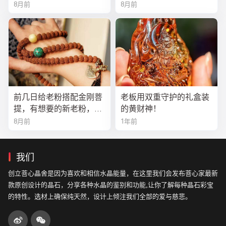
8月前
8月前
前几日给老粉搭配金刚菩
老板用双重守护的礼盒装
提，有想要的新老粉，都
的黄财神！
可以来排队
8月前
1年前
我们
创立菩心晶舍是因为喜欢和相信水晶能量，在这里我们会发布菩心家最新
款原创设计的晶石，分享各种水晶的鉴别和功能,让你了解每种晶石彩宝
的特性。选材上确保纯天然，设计上倾注我们全部的爱与慈悲。