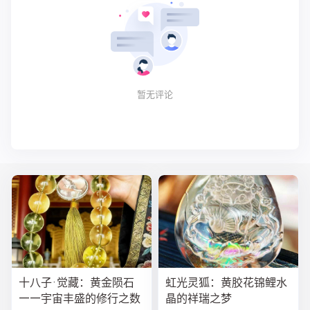
暂无评论
十八子·觉藏：黄金陨石
虹光灵狐：黄胶花锦鲤水
——宇宙丰盛的修行之数
晶的祥瑞之梦