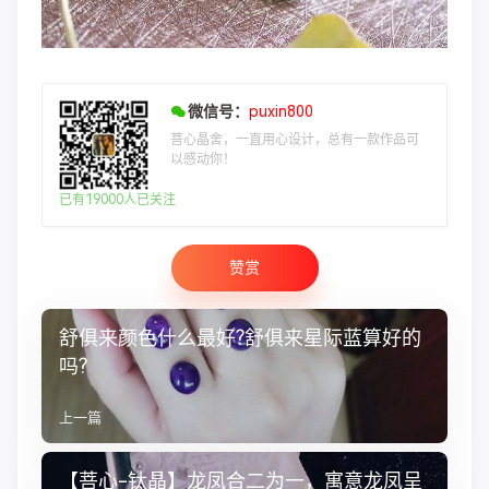
微信号：
puxin800
菩心晶舍，一直用心设计，总有一款作品可
以感动你！
已有19000人已关注
赞赏
舒俱来颜色什么最好?舒俱来星际蓝算好的
吗?
上一篇
【菩心-钛晶】龙凤合二为一，寓意龙凤呈