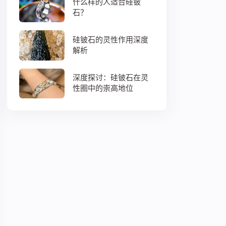
什么样的人适合硅铍
石？
硅铍石的灵性作用深度
解析
深度探讨：硅铍石在灵
性圈中的崇高地位