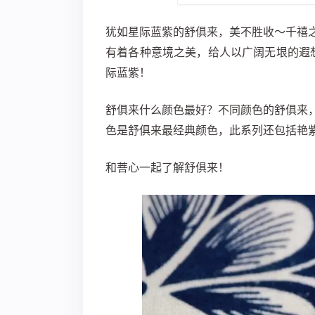
​犹如星际蓝紫的舒俱来，美不胜收～千禧
有着各种意境之美，给人以广阔无垠的遐
际蓝紫！
舒俱来什么颜色最好？不同颜色的舒俱来
色是舒俱来最经典颜色，此系列还包括艳
和菩心一起了解舒俱来！