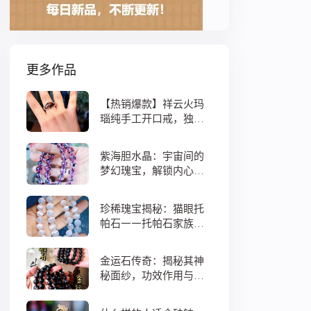
更多作品
【热销爆款】祥云火玛
瑙纯手工开口戒，独特
设计寓意吉祥，时尚与
灵性的完美结合！
紫海胆水晶：宇宙间的
梦幻瑰宝，解锁内心宁
静与疗愈之秘
珍稀瑰宝揭秘：猫眼托
帕石——托帕石家族中
的绝美异类
金运石传奇：揭秘其神
秘面纱，功效作用与搭
配法全解析