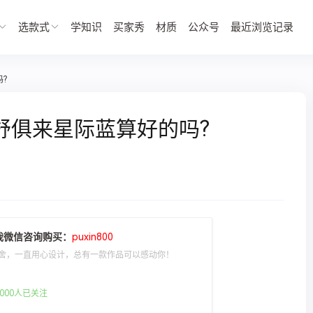
选款式
学知识
买家秀
材质
公众号
最近浏览记录
?
舒俱来星际蓝算好的吗?
我微信咨询购买：
puxin800
舍，一直用心设计，总有一款作品可以感动你！
000人已关注