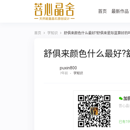
首页
最新作品
›
›
首页
学知识
舒俱来颜色什么最好?舒俱来星际蓝算好的吗
舒俱来颜色什么最好?
puxin800
7年前
学知识
加
菩心晶
已有19