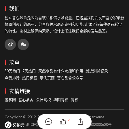
我们
创立菩心晶舍是因为喜欢和相信水晶能量，在这里我们会发布菩心家最新
款原创设计的晶石，分享各种水晶的鉴别和功能,让你了解每种晶石彩宝
的特性。选材上确保纯天然，设计上倾注我们全部的爱与慈悲。
菜单
30天热门
7天热门
天然水晶有什么功能和作用
最近浏览记录
点赞排行
热门标签
示例页面
菩心晶舍公众号
友情链接
游学网
菩心晶舍
会计网校
华图网校
网校
Copyright © 2012-2026
菩心晶舍
. Designed by
nicetheme
.
2
浙ICP备14003531号
浙公网安备 33011802000620号