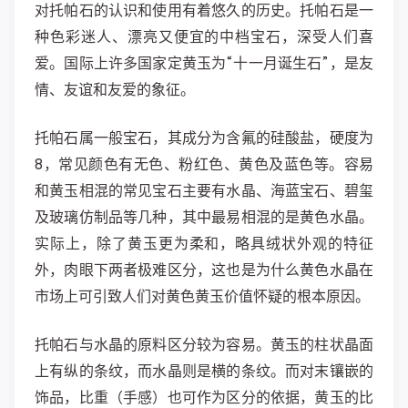
对托帕石的认识和使用有着悠久的历史。托帕石是一
种色彩迷人、漂亮又便宜的中档宝石，深受人们喜
爱。国际上许多国家定黄玉为“十一月诞生石”，是友
情、友谊和友爱的象征。
托帕石属一般宝石，其成分为含氟的硅酸盐，硬度为
8，常见颜色有无色、粉红色、黄色及蓝色等。容易
和黄玉相混的常见宝石主要有水晶、海蓝宝石、碧玺
及玻璃仿制品等几种，其中最易相混的是黄色水晶。
实际上，除了黄玉更为柔和，略具绒状外观的特征
外，肉眼下两者极难区分，这也是为什么黄色水晶在
市场上可引致人们对黄色黄玉价值怀疑的根本原因。
托帕石与水晶的原料区分较为容易。黄玉的柱状晶面
上有纵的条纹，而水晶则是横的条纹。而对末镶嵌的
饰品，比重（手感）也可作为区分的依据，黄玉的比