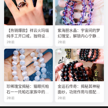
【热销爆款】祥云火玛瑙
紫海胆水晶：宇宙间的梦
纯手工开口戒，独特设计
幻瑰宝，解锁内心宁静与
寓意吉祥，时尚与灵性的
疗愈之秘
2年前
2年前
完美结合！
珍稀瑰宝揭秘：猫眼托帕
金运石传奇：揭秘其神秘
石——托帕石家族中的绝
面纱，功效作用与搭配法
美异类
全解析
2年前
2年前