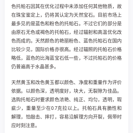
色托帕石因其在优化过程中未添加任何其他物质，故
在珠宝鉴定上，仍将其认定为天然宝石。目前市场上
最多见的是蓝色和粉色的托帕石。不过它们的部分是
由原石无色或褐色的托帕石，经过辐射和高温优化改
色而成的。天然颜色的艳丽粉色、蓝色托帕石在国内
比较少见，国际价格亦很高。经过辐照的托帕石价格
略低，蓝色的比海蓝宝石低一些，不过托帕石的价格
仍普遍高于水晶甚多。
天然黄玉和改色黄玉都以颜色、净度和重量作为评价
依据。以颜色深，透明度好，块大，无裂隙为佳品。
选购托帕石时要求颜色浓艳、纯正、均匀，透明，瑕
疵少，重量至少在0.7克拉以上。托帕石具有脆性和
解理，怕敲击、摔打，容易沿解理方向开裂，佩带时
应时刻注意。