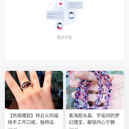
暂无评论
【热销爆款】祥云火玛瑙
紫海胆水晶：宇宙间的梦
纯手工开口戒，独特设计
幻瑰宝，解锁内心宁静与
寓意吉祥，时尚与灵性的
疗愈之秘