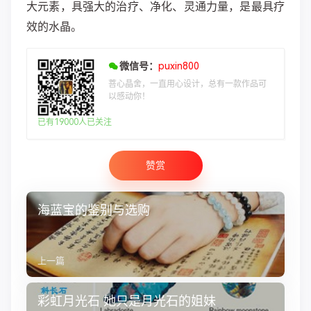
大元素，具强大的治疗、净化、灵通力量，是最具疗
效的水晶。
微信号：
puxin800
菩心晶舍，一直用心设计，总有一款作品可
以感动你！
已有19000人已关注
赞赏
海蓝宝的鉴别与选购
上一篇
彩虹月光石 她只是月光石的姐妹