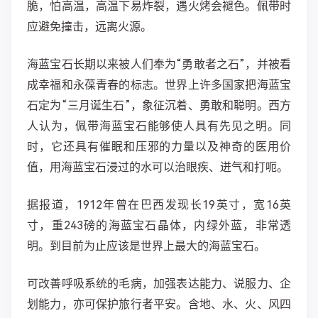
脆，怕高温，高温下易炸裂，遇火烤会褪色。佩带时
应避免撞击，远离火源。
海蓝宝石长期以来被人们奉为“勇敢者之石”，并被看
成幸福和永葆青春的标志。世界上许多国家把海蓝宝
石定为“三月诞生石”，象征沉着、勇敢和聪明。西方
人认为，佩带海蓝宝石能够使人具有先见之明。同
时，它还具有催眠和压邪的力量以及神奇的医用价
值，用海蓝宝石浸过的水可以治眼疾、迸气和打呃。
据报道，1912年曾在巴西发现长19英寸，宽16英
寸，重243磅的海蓝宝石晶体，内绿外蓝，非常透
明。到目前为止应该是世界上最大的海蓝宝石。
可改善呼吸系统的毛病，加强表达能力、说服力、企
划能力，亦可保护旅行者平安。含地、水、火、风四