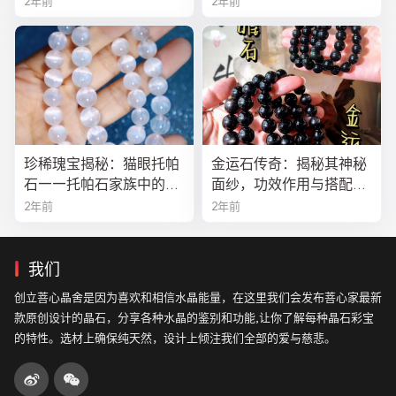
2年前
2年前
完美结合！
珍稀瑰宝揭秘：猫眼托帕
金运石传奇：揭秘其神秘
石——托帕石家族中的绝
面纱，功效作用与搭配法
美异类
全解析
2年前
2年前
我们
创立菩心晶舍是因为喜欢和相信水晶能量，在这里我们会发布菩心家最新
款原创设计的晶石，分享各种水晶的鉴别和功能,让你了解每种晶石彩宝
的特性。选材上确保纯天然，设计上倾注我们全部的爱与慈悲。