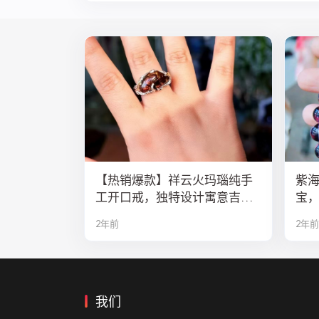
【热销爆款】祥云火玛瑙纯手
紫
工开口戒，独特设计寓意吉
宝
祥，时尚与灵性的完美结合！
2年前
2年前
我们