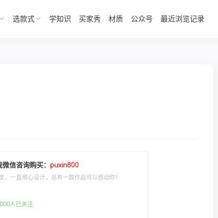
选款式
学知识
买家秀
材质
公众号
最近浏览记录
我微信咨询购买：
puxin800
舍，一直用心设计，总有一款作品可以感动你！
000人已关注