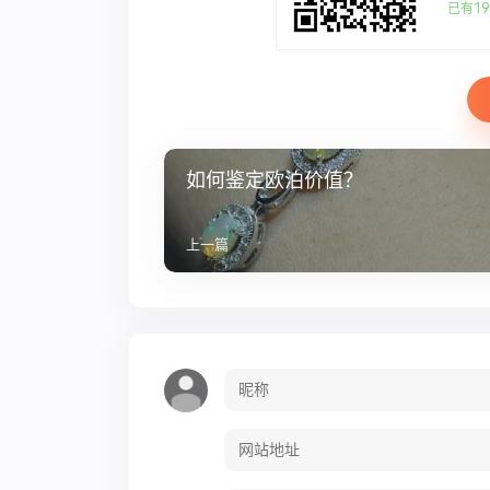
已有19
如何鉴定欧泊价值？
上一篇