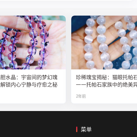
海胆水晶：宇宙间的梦幻瑰
珍稀瑰宝揭秘：猫眼托帕
，解锁内心宁静与疗愈之秘
——托帕石家族中的绝美
2年前
菜单