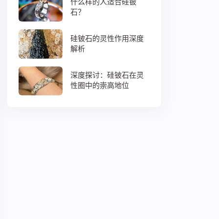
什么样的人适合硅铍
石？
硅铍石的灵性作用深度
解析
深度探讨：硅铍石在灵
性圈中的崇高地位