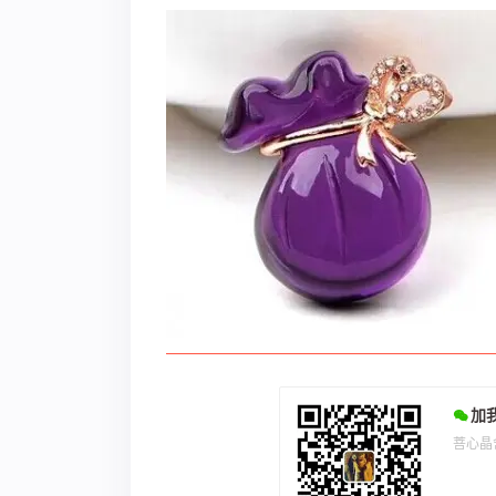
加
菩心晶