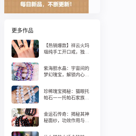
更多作品
【热销爆款】祥云火玛
瑙纯手工开口戒，独特
设计寓意吉祥，时尚与
灵性的完美结合！
紫海胆水晶：宇宙间的
梦幻瑰宝，解锁内心宁
静与疗愈之秘
珍稀瑰宝揭秘：猫眼托
帕石——托帕石家族中
的绝美异类
金运石传奇：揭秘其神
秘面纱，功效作用与搭
配法全解析