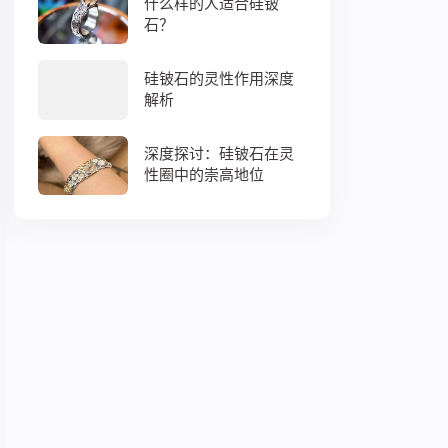
什么样的人适合硅铍
石？
硅铍石的灵性作用深度
解析
深度探讨：硅铍石在灵
性圈中的崇高地位