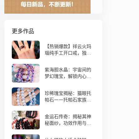
更多作品
【热销爆款】祥云火玛
瑙纯手工开口戒，独特
设计寓意吉祥，时尚与
灵性的完美结合！
紫海胆水晶：宇宙间的
梦幻瑰宝，解锁内心宁
静与疗愈之秘
珍稀瑰宝揭秘：猫眼托
帕石——托帕石家族中
的绝美异类
金运石传奇：揭秘其神
秘面纱，功效作用与搭
配法全解析