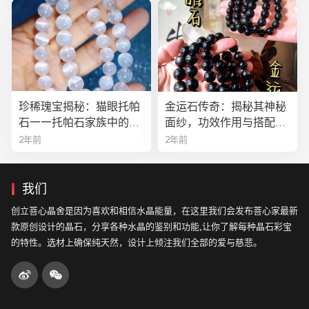
珍稀瑰宝揭秘：猫眼托帕
金运石传奇：揭秘其神秘
石——托帕石家族中的绝
面纱，功效作用与搭配法
美异类
全解析
2年前
2年前
我们
创立菩心晶舍是因为喜欢和相信水晶能量，在这里我们会发布菩心家最新
款原创设计的晶石，分享各种水晶的鉴别和功能,让你了解每种晶石彩宝
的特性。选材上确保纯天然，设计上倾注我们全部的爱与慈悲。