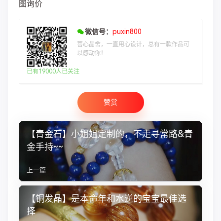
图询价
微信号：
puxin800
菩心晶舍，一直用心设计，总有一款作品可
以感动你！
已有19000人已关注
赞赏
【青金石】小姐姐定制的，不走寻常路&青
金手持~~
上一篇
【铜发晶】是本命年和水逆的宝宝最佳选
择