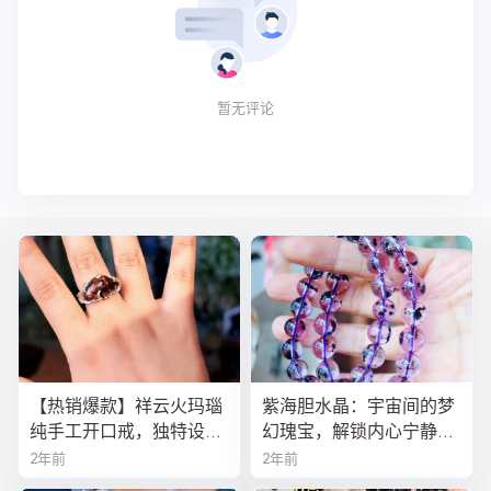
暂无评论
【热销爆款】祥云火玛瑙
紫海胆水晶：宇宙间的梦
纯手工开口戒，独特设计
幻瑰宝，解锁内心宁静与
寓意吉祥，时尚与灵性的
疗愈之秘
2年前
2年前
完美结合！