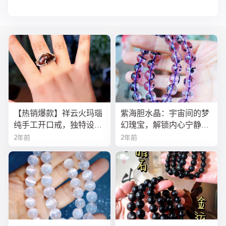
【热销爆款】祥云火玛瑙
紫海胆水晶：宇宙间的梦
纯手工开口戒，独特设计
幻瑰宝，解锁内心宁静与
寓意吉祥，时尚与灵性的
疗愈之秘
2年前
2年前
完美结合！