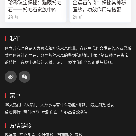
珍稀瑰宝揭秘：猫眼托帕
金运石传奇：揭秘其神秘
石——托帕石家族中的绝
面纱，功效作用与搭配法
美异类
全解析
2年前
2年前
我们
创立菩心晶舍是因为喜欢和相信水晶能量，在这里我们会发布菩心家最新
款原创设计的晶石，分享各种水晶的鉴别和功能,让你了解每种晶石彩宝
的特性。选材上确保纯天然，设计上倾注我们全部的爱与慈悲。
菜单
30天热门
7天热门
天然水晶有什么功能和作用
最近浏览记录
点赞排行
热门标签
示例页面
菩心晶舍公众号
友情链接
游学网
菩心晶舍
会计网校
华图网校
网校