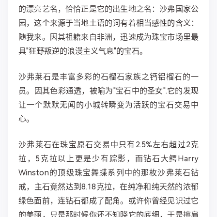
的漂亮艺名，恰恰正是它的出生地之名：沙弗国家公
园，这个来源于当地土语的词有着相当感性的含义：
随我来。因其祖籍来自非洲，迅速成为珠宝市场里最
具"狂野叛逆的浪漫主义气息"的宝石。
沙弗莱石是丰富多彩的石榴石家族之钙铝榴石的一
员。因其色彩通透，被喻为"宝石中的圣女".它的发现
让一个默默无闻的小城转瞬变为活跃的宝石交易中
心。
沙弗莱石在珠宝原石交易中只有2.5%左右超过2克
拉，5克拉以上更是少有踪影，而钻石大鳄Harry
Winston的顶级珠宝舞蝶系列中的那枚沙弗莱石钻
戒，主石竟然达到8.18克拉，在纯净和纯天然的浓郁
绿色面前，连钻石都成了配角。或许你曾经见识过它
的美丽，只是那时候你还不知晓它的底细，于是擦肩