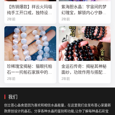
【热销爆款】祥云火玛瑙
紫海胆水晶：宇宙间的梦
纯手工开口戒，独特设计
幻瑰宝，解锁内心宁静与
寓意吉祥，时尚与灵性的
疗愈之秘
2年前
2年前
完美结合！
珍稀瑰宝揭秘：猫眼托帕
金运石传奇：揭秘其神秘
石——托帕石家族中的绝
面纱，功效作用与搭配法
美异类
全解析
2年前
2年前
我们
创立菩心晶舍是因为喜欢和相信水晶能量，在这里我们会发布菩心家最新
款原创设计的晶石，分享各种水晶的鉴别和功能,让你了解每种晶石彩宝