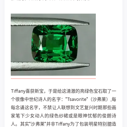
Tiffany喜获新宝，于是给这清澈的亮绿色宝石取了一
个很像中世纪诗人的名字："Tsavorite"（沙弗莱）,每
每念诵这名字，不禁让人联想到文艺复兴时期那些画
家笔下少女动人的绿色纱裙或是眼神忧郁的俊朗诗
人。其实"沙弗莱"并非Tiffany为了包装明星特别臆造