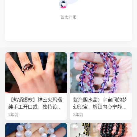
暂无评论
【热销爆款】祥云火玛瑙
紫海胆水晶：宇宙间的梦
纯手工开口戒，独特设计
幻瑰宝，解锁内心宁静与
寓意吉祥，时尚与灵性的
疗愈之秘
2年前
2年前
完美结合！