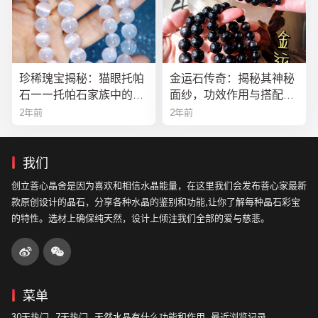
珍稀瑰宝揭秘：猫眼托帕
金运石传奇：揭秘其神秘
石——托帕石家族中的绝
面纱，功效作用与搭配法
美异类
全解析
2年前
2年前
我们
创立菩心晶舍是因为喜欢和相信水晶能量，在这里我们会发布菩心家最新
款原创设计的晶石，分享各种水晶的鉴别和功能,让你了解每种晶石彩宝
的特性。选材上确保纯天然，设计上倾注我们全部的爱与慈悲。
菜单
30天热门
7天热门
天然水晶有什么功能和作用
最近浏览记录