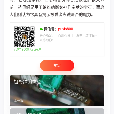
前，祖母绿是用于给维纳斯女神作奉献的宝石，而恋
人们则认为它具有揭示被爱者忠诚与否的魔力。
微信号：
puxin800
菩心晶舍，一直用心设计，总有一款作品可
以感动你！
已有19000人已关注
赞赏
祖母绿的寓意
上一篇