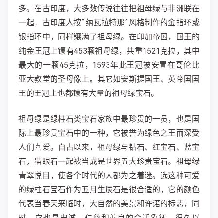
多。在古印度，大多数传说往往把祖母绿与非洲联在
一起，古印度人按“纳瓦拉特那”风格制作的金指环或
银指环中，同样镶满了祖母绿。在印加帝国，国王的
纯金王冠上镶有453颗祖母绿，共重1521克拉，其中
最大的一颗45克拉，1593年此王冠被安置在哥伦比
亚大教堂的圣母像上。其它如安斯提国王、英帝国国
王的王冠上也都镶有大量的祖母绿宝石。
祖母绿是绿柱石类宝石家族中最珍贵的一员，也是国
际上最珍贵宝石中的一种，它被誉为绿色之王而深受
人们喜爱。自古以来，祖母绿与钻石、红宝石、蓝宝
石，猫眼石一起被当成是世界五大珍贵宝石。祖母绿
青翠悦目，使各个时代的人都为之着迷。选这种可爱
的绿柱石宝石作为五月生辰石是很合适的，它的颜色
代表当春天来临时，大自然的美景和许诺的标志，同
时，它也是忠诚、仁慈和善良的合适象征。很久以