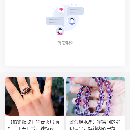
暂无评论
【热销爆款】祥云火玛瑙
紫海胆水晶：宇宙间的梦
纯手工开口戒，独特设计
幻瑰宝，解锁内心宁静与