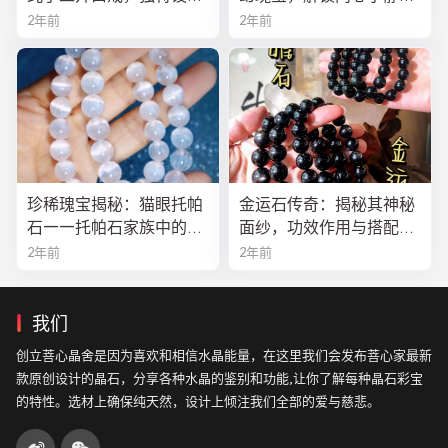
寓意吉祥，时尚与灵性的
疗愈之秘
2年前
2年前
完美结合！
珍稀瑰宝揭秘：猫眼托帕
金运石传奇：揭秘其神秘
石——托帕石家族中的绝
面纱，功效作用与搭配法
美异类
全解析
2年前
2年前
我们
创立菩心晶舍是因为喜欢和相信水晶能量，在这里我们会发布菩心家最新
款原创设计的晶石，分享各种水晶的鉴别和功能,让你了解每种晶石彩宝
的特性。选材上确保纯天然，设计上倾注我们全部的爱与慈悲。