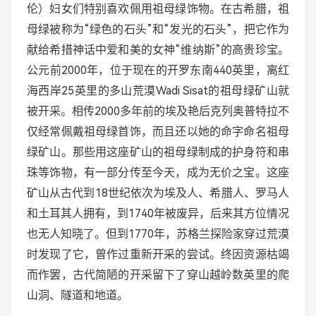
伦）妇女们特别喜欢佩用祖母绿饰物。在古希腊，祖
母绿被称为“绿色的石头”和“发光的石头”，把它作为
献给希措神话中爱和美的女神“维纳斯”的高贵珍宝。
公元前2000年，位于现在的开罗东南440英里，离红
海西岸25英里的多山荒漠Wadi Sisat的祖母绿矿山就
被开采。相传2000多年前的埃及艳后克列奥普特拉不
仅经常佩戴祖母绿首饰，而且还以她的命字命名祖母
绿矿山。那些用这座矿山的祖母绿制成的护身符和串
珠等饰物，有一部分传至今天，成为无价之宝。这座
矿山从古代到18世纪依次为埃及人、希腊人、罗马人
和土耳其人拥有，到1740年被废异，后来其方位情况
也无人知晓了。但到1770年，苏格兰探险家穿过荒漠
时发现了它，曾作过重新开采的尝试。终因资源枯竭
而作罢，古代简陋的开采留下了穿山越岭数英里的爬
山洞、隧道和地道。