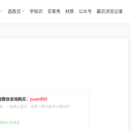
选款式
学知识
买家秀
材质
公众号
最近浏览记录
我微信咨询购买：
puxin800
舍，一直用心设计，总有一款作品可以感动你！
000人已关注