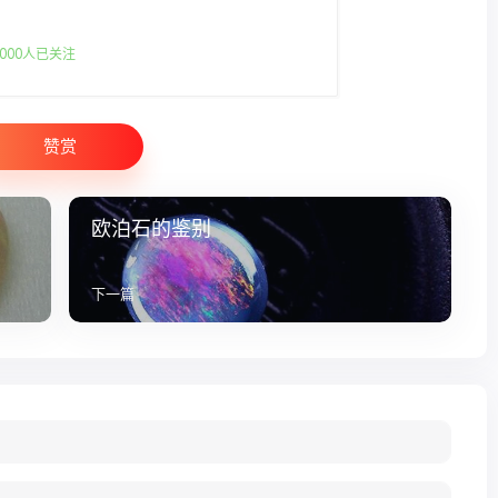
000人已关注
赞赏
欧泊石的鉴别
下一篇