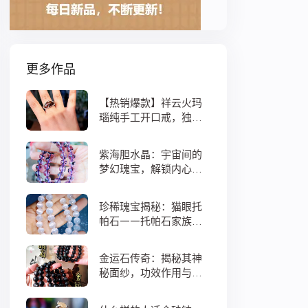
更多作品
【热销爆款】祥云火玛
瑙纯手工开口戒，独特
设计寓意吉祥，时尚与
灵性的完美结合！
紫海胆水晶：宇宙间的
梦幻瑰宝，解锁内心宁
静与疗愈之秘
珍稀瑰宝揭秘：猫眼托
帕石——托帕石家族中
的绝美异类
金运石传奇：揭秘其神
秘面纱，功效作用与搭
配法全解析