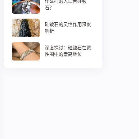
什么样的人适合硅铍
石？
硅铍石的灵性作用深度
解析
深度探讨：硅铍石在灵
性圈中的崇高地位