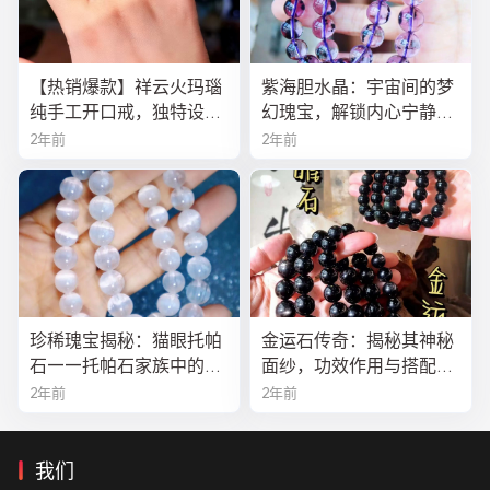
【热销爆款】祥云火玛瑙
紫海胆水晶：宇宙间的梦
纯手工开口戒，独特设计
幻瑰宝，解锁内心宁静与
寓意吉祥，时尚与灵性的
疗愈之秘
2年前
2年前
完美结合！
珍稀瑰宝揭秘：猫眼托帕
金运石传奇：揭秘其神秘
石——托帕石家族中的绝
面纱，功效作用与搭配法
美异类
全解析
2年前
2年前
我们