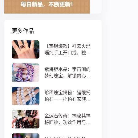
更多作品
【热销爆款】祥云火玛
瑙纯手工开口戒，独特
设计寓意吉祥，时尚与
灵性的完美结合！
紫海胆水晶：宇宙间的
梦幻瑰宝，解锁内心宁
静与疗愈之秘
珍稀瑰宝揭秘：猫眼托
帕石——托帕石家族中
的绝美异类
金运石传奇：揭秘其神
秘面纱，功效作用与搭
配法全解析