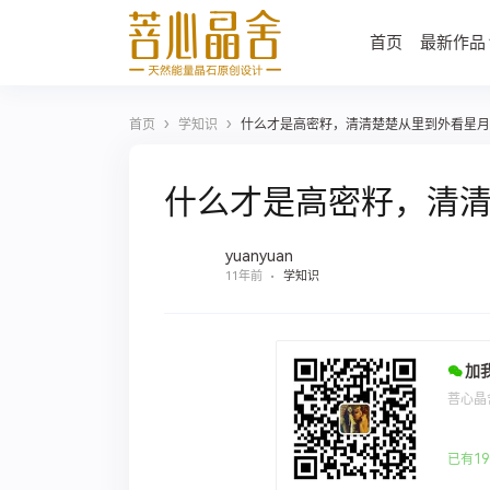
首页
最新作品
›
›
首页
学知识
什么才是高密籽，清清楚楚从里到外看星月
什么才是高密籽，清
yuanyuan
11年前
学知识
加
菩心晶
已有19