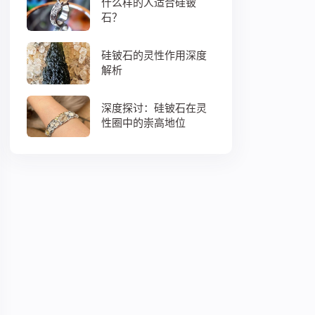
什么样的人适合硅铍
石？
硅铍石的灵性作用深度
解析
深度探讨：硅铍石在灵
性圈中的崇高地位