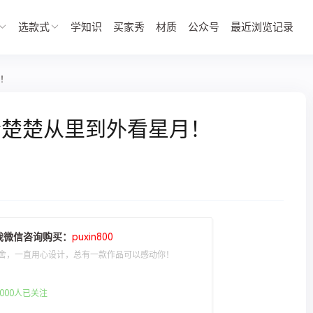
选款式
学知识
买家秀
材质
公众号
最近浏览记录
！
清楚楚从里到外看星月！
我微信咨询购买：
puxin800
舍，一直用心设计，总有一款作品可以感动你！
000人已关注