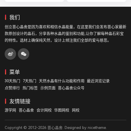
我们
创立菩心晶舍是因为喜欢和相信水晶能量，在这里我们会发布菩心家最新
款原创设计的晶石，分享各种水晶的鉴别和功能,让你了解每种晶石彩宝
的特性。选材上确保纯天然，设计上倾注我们全部的爱与慈悲。
菜单
30天热门
7天热门
天然水晶有什么功能和作用
最近浏览记录
点赞排行
热门标签
示例页面
菩心晶舍公众号
友情链接
游学网
菩心晶舍
会计网校
华图网校
网校
Copyright © 2012-2026
菩心晶舍
. Designed by
nicetheme
.