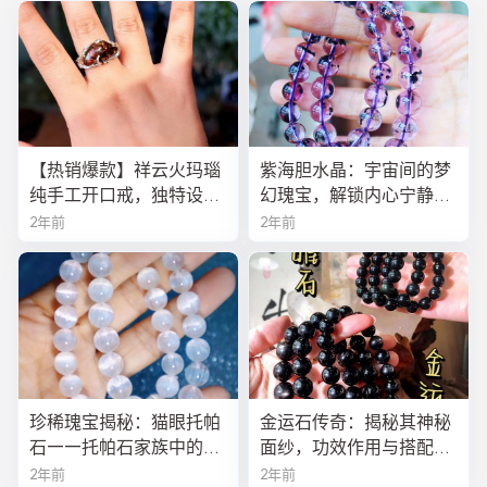
【热销爆款】祥云火玛瑙
紫海胆水晶：宇宙间的梦
纯手工开口戒，独特设计
幻瑰宝，解锁内心宁静与
寓意吉祥，时尚与灵性的
疗愈之秘
2年前
2年前
完美结合！
珍稀瑰宝揭秘：猫眼托帕
金运石传奇：揭秘其神秘
石——托帕石家族中的绝
面纱，功效作用与搭配法
美异类
全解析
2年前
2年前