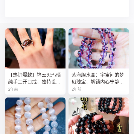
【热销爆款】祥云火玛瑙
紫海胆水晶：宇宙间的梦
纯手工开口戒，独特设计
幻瑰宝，解锁内心宁静与
寓意吉祥，时尚与灵性的
疗愈之秘
2年前
2年前
完美结合！