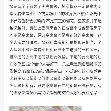
樱花两个字就为了卖高价钱，其实樱花一定是室内阴
暗面看也是桃红色或者粉红色的才算真正樱花 阳光下
小舒紫色都会发粉的 不是真正的樱花，皇家紫并不是
越深越好，有些上面有黑色的石皮整个成色都发黑了
才不是皇家紫，经典皇家紫才是真正好的皇家紫，这
个大家要分清哈。樱花和皇家紫的价格现在相当，个
人认为小舒还是看颜色和花纹不看透度的一种宝石，
当然透的会比不透的颜色要淡些，不透的要比透的油
润浓郁些 这个看个人喜好了，总之就是颜色越艳丽品
质越高 石纹石皮越少品质越高，小舒的石纹石皮颜色
比较多从淡绿到淡蓝到淡黄到淡褐色到淡灰色到黑灰
色到黑色都有，只要感觉是石性的都是石纹石皮，有
的卖家说是花纹其实就是石皮 这个大家也要注意哈