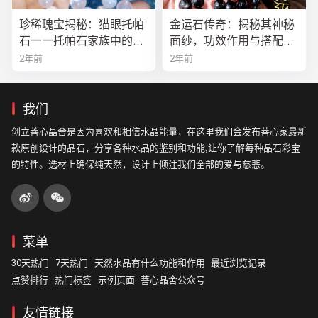
珍稀瑰宝揭秘：猫眼托帕
金运石传奇：揭秘其神秘
石——托帕石家族中的绝
面纱，功效作用与搭配法
美异类
全解析
2年前
2年前
我们
创立菩心晶舍是因为喜欢和相信水晶能量，在这里我们会发布菩心家最新
款原创设计的晶石，分享各种水晶的鉴别和功能,让你了解每种晶石彩宝
的特性。选材上确保纯天然，设计上倾注我们全部的爱与慈悲。
菜单
30天热门
7天热门
天然水晶有什么功能和作用
最近浏览记录
点赞排行
热门标签
示例页面
菩心晶舍公众号
友情链接