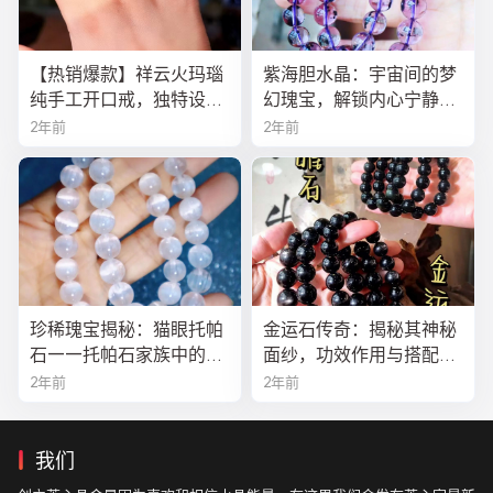
【热销爆款】祥云火玛瑙
紫海胆水晶：宇宙间的梦
纯手工开口戒，独特设计
幻瑰宝，解锁内心宁静与
寓意吉祥，时尚与灵性的
疗愈之秘
2年前
2年前
完美结合！
珍稀瑰宝揭秘：猫眼托帕
金运石传奇：揭秘其神秘
石——托帕石家族中的绝
面纱，功效作用与搭配法
美异类
全解析
2年前
2年前
我们