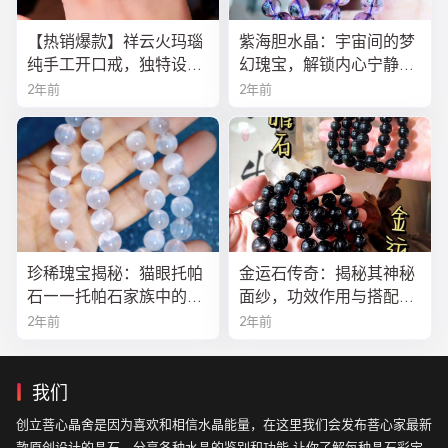
【热销爆款】祥云火玛瑙
紫海胆水晶：宇宙间的梦
纯手工开口戒，独特设计
幻瑰宝，解锁内心宁静与
寓意吉祥，时尚与灵性的
疗愈之秘
2年前
2年前
完美结合！
珍稀瑰宝揭秘：猫眼托帕
金运石传奇：揭秘其神秘
石——托帕石家族中的绝
面纱，功效作用与搭配法
美异类
全解析
2年前
2年前
我们
创立菩心晶舍是因为喜欢和相信水晶能量，在这里我们会发布菩心家最新
款原创设计的晶石，分享各种水晶的鉴别和功能,让你了解每种晶石彩宝